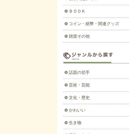
ＢＯＯＫ
コイン・紙幣・関連グッズ
雑貨その他
話題の切手
芸術・芸能
文化・歴史
かわいい
生き物