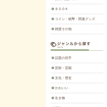
ＢＯＯＫ
コイン・紙幣・関連グッズ
雑貨その他
話題の切手
芸術・芸能
文化・歴史
かわいい
生き物