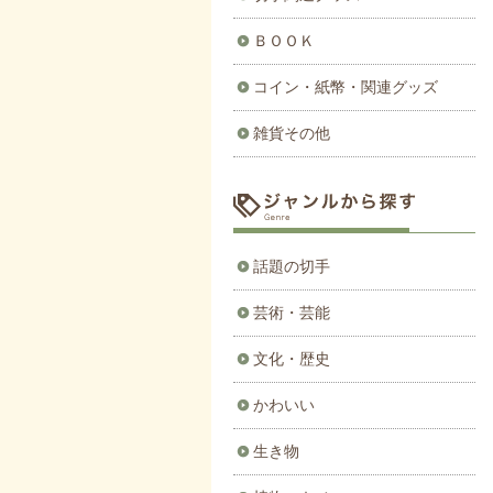
ＢＯＯＫ
コイン・紙幣・関連グッズ
雑貨その他
話題の切手
芸術・芸能
文化・歴史
かわいい
生き物