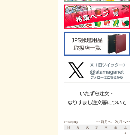
<<前月へ
次月へ>>
2026年8月
日
月
火
水
木
金
土
1