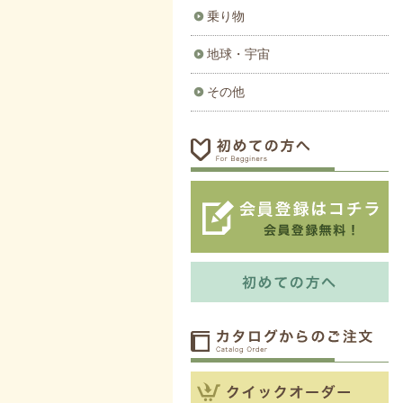
乗り物
地球・宇宙
その他