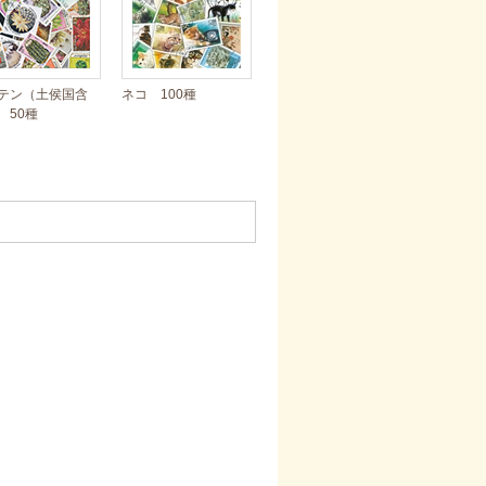
テン（土侯国含
ネコ 100種
 50種