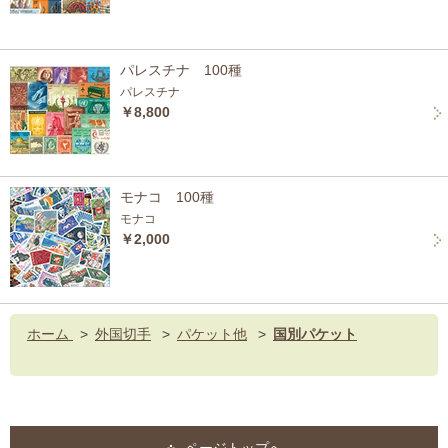
パレスチナ 100種
パレスチナ
￥8,800
モナコ 100種
モナコ
￥2,000
ホーム
>
外国切手
>
パケット他
>
国別パケット