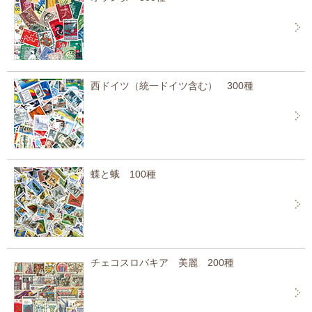
西ドイツ（統一ドイツ含む） 300種
蝶と蛾 100種
チェコスロバキア 美麗 200種