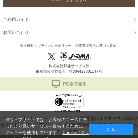
ページトップへ
ご利用ガイド
お問い合わせ
会社概要
プライバシーポリシー
特定商取引法に基づく表示
株式会社郵趣サービス社
東京都公安委員会 第304429601147号
このサイトは、サイバートラストの
サーバ証明書
により実在性が認証さ
当ウェブサイトでは、お客様のニーズに合
れています。また、SSLページは通信が暗号化されプライバシーが守ら
ったより良いサービスを提供するために、
Ｏ Ｋ
れています。
クッキーを使用しています。
Cookie（クッ