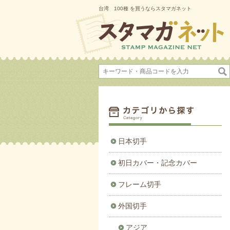
台湾 100種 を買うならスタマガネット
日本切手
初日カバー・記念カバー
フレーム切手
外国切手
アジア