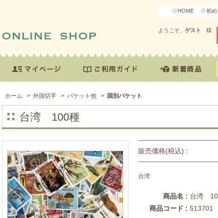
HOME
初め
ようこそ、
ゲスト
様
ホーム
>
外国切手
>
パケット他
>
国別パケット
台湾 100種
販売価格(税込) :
台湾
商品名 :
台湾 10
商品コード :
513701