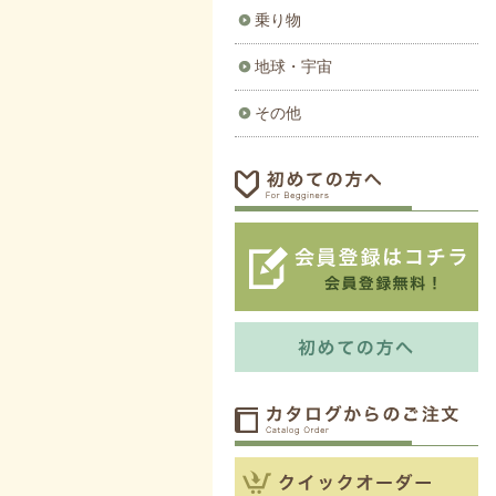
乗り物
地球・宇宙
その他