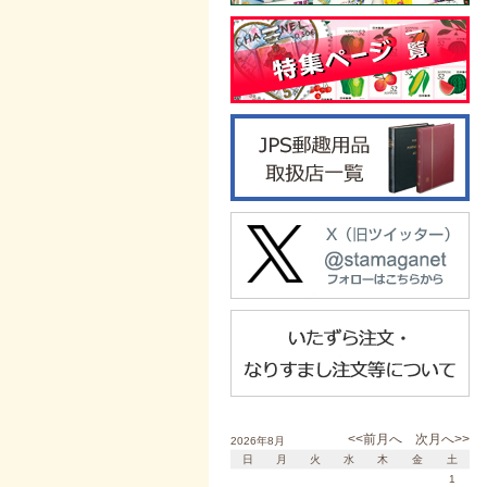
<<前月へ
次月へ>>
2026年8月
日
月
火
水
木
金
土
1