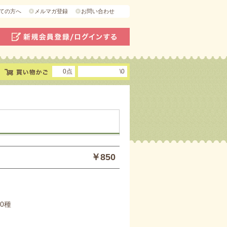
ての方へ
メルマガ登録
お問い合わせ
0点
\0
￥850
0種