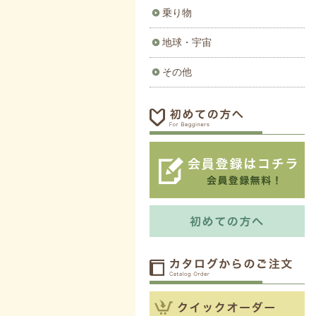
乗り物
地球・宇宙
その他