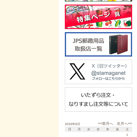
<<前月へ
次月へ>>
2026年8月
日
月
火
水
木
金
土
1