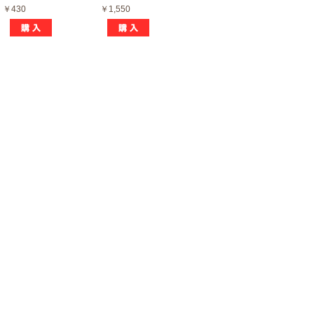
￥430
￥1,550