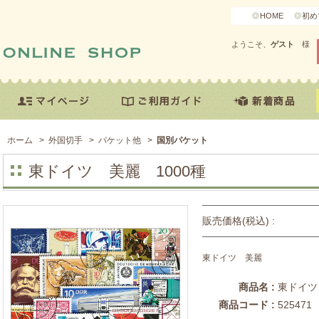
HOME
初め
ようこそ、
ゲスト
様
ホーム
>
外国切手
>
パケット他
>
国別パケット
東ドイツ 美麗 1000種
販売価格(税込) :
東ドイツ 美麗
商品名 :
東ドイツ
商品コード :
525471