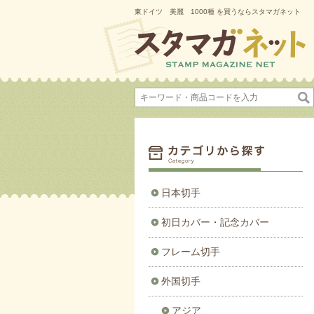
東ドイツ 美麗 1000種 を買うならスタマガネット
日本切手
初日カバー・記念カバー
フレーム切手
外国切手
アジア