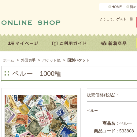
HOME
初め
ようこそ、
ゲスト
様
ホーム
>
外国切手
>
パケット他
>
国別パケット
ペルー 1000種
販売価格(税込) :
ペルー
商品名 :
ペルー 1
商品コード :
533808