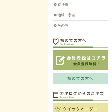
乗り物
地球・宇宙
その他