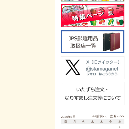
<<前月へ
次月へ>>
2026年8月
日
月
火
水
木
金
土
1