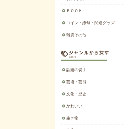
ＢＯＯＫ
コイン・紙幣・関連グッズ
雑貨その他
話題の切手
芸術・芸能
文化・歴史
かわいい
生き物