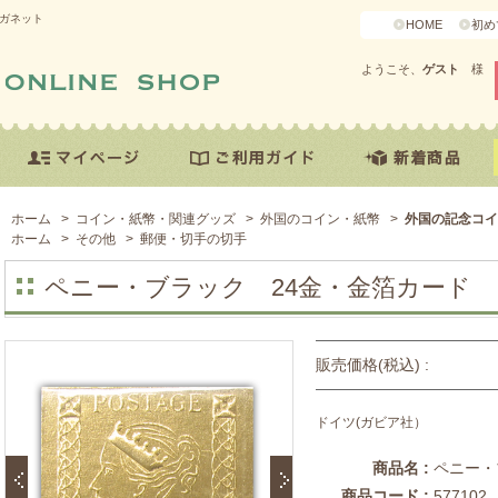
マガネット
HOME
初め
ようこそ、
ゲスト
様
ホーム
>
コイン・紙幣・関連グッズ
>
外国のコイン・紙幣
>
外国の記念コイ
ホーム
>
その他
>
郵便・切手の切手
ペニー・ブラック 24金・金箔カード
販売価格(税込) :
ドイツ(ガビア社）
商品名 :
ペニー・
商品コード :
577102