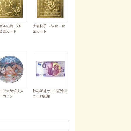
ゼルの鳩 24
大龍切手 24金・金
金箔カード
箔カード
ニア大統領夫人
秋の郵趣サロン記念０
ーコイン
ユーロ紙幣