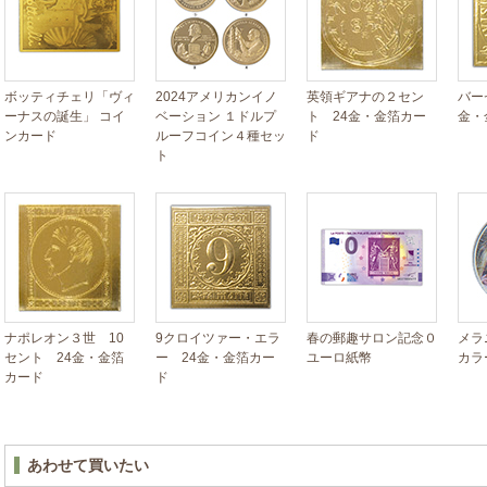
ボッティチェリ「ヴィ
2024アメリカンイノ
英領ギアナの２セン
バー
ーナスの誕生」 コイ
ベーション １ドルプ
ト 24金・金箔カー
金・
ンカード
ルーフコイン４種セッ
ド
ト
ナポレオン３世 10
9クロイツァー・エラ
春の郵趣サロン記念０
メラ
セント 24金・金箔
ー 24金・金箔カー
ユーロ紙幣
カラ
カード
ド
あわせて買いたい