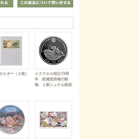
ホルダー（２枚）
イスラエル独立73周
年 絶滅危惧種の動
物 １新シュケル銀貨