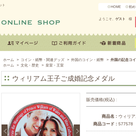
ット
HOME
初め
ようこそ、
ゲスト
様
ホーム
>
コイン・紙幣・関連グッズ
>
外国のコイン・紙幣
>
外国の記念コイ
ホーム
>
文化・歴史
>
皇室・王室
ウィリアム王子ご成婚記念メダル
販売価格(税込) :
商品名 :
ウィリア
商品コード :
577578