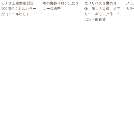
カナダ王室空軍創設
春の郵趣サロン記念０
エリザベス２世の肖
メラ
100周年２ドルカラー
ユーロ紙幣
像 第１の肖像 メア
カラ
貨（ロール出し）
リー・ギリック作 ５
ポンド白銅貨