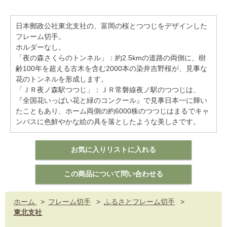
日本郵政公社東北支社の、富岡の桜とつつじをデザインした
フレーム切手。
ホルダーなし。
「夜の森さくらのトンネル」：約2.5kmの道路の両側に、樹
齢100年を超える古木を含む2000本の染井吉野桜が、見事な
花のトンネルを形成します。
「ＪＲ夜ノ森駅つつじ」：ＪＲ常磐線夜ノ駅のつつじは、
『全国花いっぱい花と緑のコンクール』で見事日本一に輝い
たこともあり、ホーム両側の約6000株のつつじはまるでキャ
ンバスに色鮮やかな絵の具を落としたような美しさです。
ホーム
>
フレーム切手
>
ふるさとフレーム切手
>
東北支社