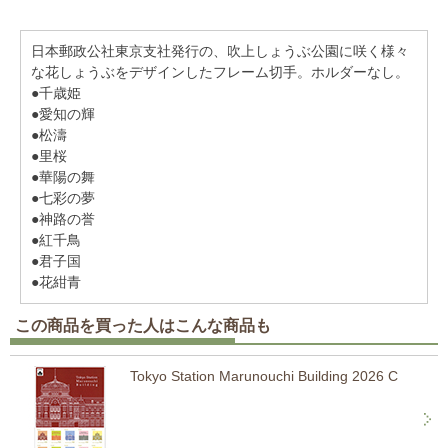
日本郵政公社東京支社発行の、吹上しょうぶ公園に咲く様々
な花しょうぶをデザインしたフレーム切手。ホルダーなし。
●千歳姫
●愛知の輝
●松濤
●里桜
●華陽の舞
●七彩の夢
●神路の誉
●紅千鳥
●君子国
●花紺青
この商品を買った人はこんな商品も
Tokyo Station Marunouchi Building 2026 C