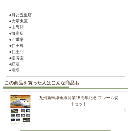
●月と五重塔
●大堂鬼瓦
●山号額
●御廟所
●五重塔
●仁王尊
●仁王門
●松涛園
●経蔵
●宝塔
この商品を買った人はこんな商品も
九州新幹線全線開業15周年記念 フレーム切
手セット