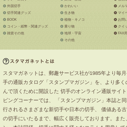
外国切手
かわいい
メル
切手関連グッズ
生き物
マイ
BOOK
植物・キノコ
お問
コイン・紙幣・関連グッズ
乗り物
クイ
雑貨その他
地球・宇宙
FAX
その他
スタマガネットは、郵趣サービス社が1985年より毎月
手の通販カタログ「スタンプマガジン」を、より多く
んで頂くために開設した 切手のオンライン通販サイ
ピングコーナーでは、 「スタンプマガジン」本誌と
行されるさまざまな新切手や日本の切手、 価値ある
の切手にいたるまで、幅広く販売しております。また