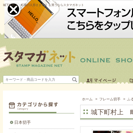
城下町村上 町屋の人形さま巡り を買うならスタマガネット
ホーム
>
フレーム切手
>
ふ
城下町村上 
日本切手