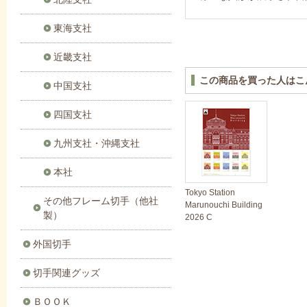
東海支社
近畿支社
この商品を買った人はこ
中国支社
四国支社
九州支社・沖縄支社
本社
Tokyo Station
その他フレーム切手（他社
Marunouchi Building
製）
2026 C
外国切手
切手関連グッズ
ＢＯＯＫ