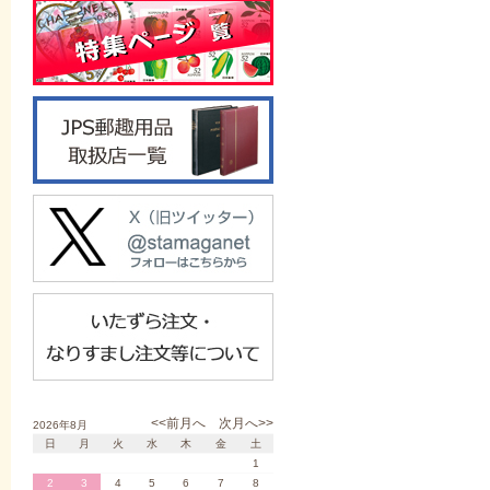
<<前月へ
次月へ>>
2026年8月
日
月
火
水
木
金
土
1
2
3
4
5
6
7
8