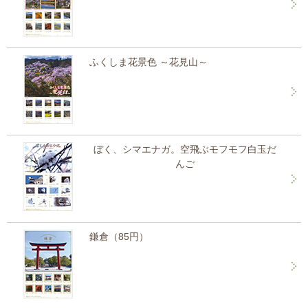
ふくしま花景色 ～花見山～
ぼく、シマエナガ。空飛ぶモフモフ白玉だ
んご
鎌倉（85円）