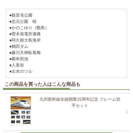
●観音滝公園
●忠元公園 桜
●かのこゆり（甑島）
●曽木発電所遺構
●阿久根大島海岸
●鶴田ダム
●藤川天神臥竜梅
●藺牟田池
●人形岩
●出水のツル
この商品を買った人はこんな商品も
九州新幹線全線開業15周年記念 フレーム切
手セット