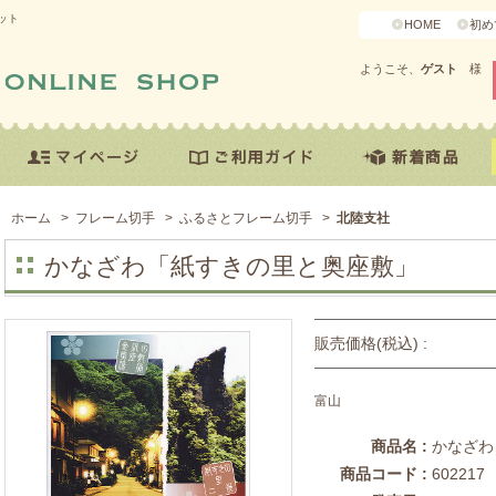
ット
HOME
初め
ようこそ、
ゲスト
様
ホーム
>
フレーム切手
>
ふるさとフレーム切手
>
北陸支社
かなざわ「紙すきの里と奥座敷」
販売価格(税込) :
富山
商品名 :
かなざわ
商品コード :
602217