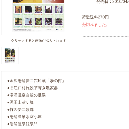
発売日 :
2010/04/
荷造送料270円
売切れました。
クリックすると画像が拡大されます
●金沢湯涌夢ニ館所蔵「湯の街」
●旧江戸村施設茅葺き農家群
●湯涌温泉白鷺の足湯
●医王山鳶ケ峰
●竹久夢二歌碑
●湯涌温泉氷室小屋
●湯涌温泉源泉臼