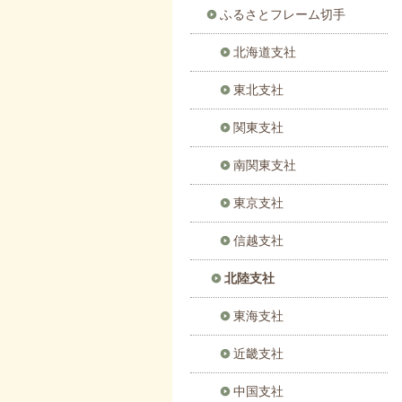
ふるさとフレーム切手
北海道支社
東北支社
関東支社
南関東支社
東京支社
信越支社
北陸支社
東海支社
近畿支社
中国支社