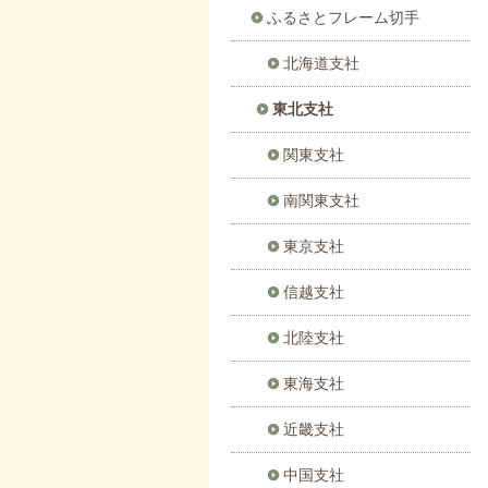
ふるさとフレーム切手
北海道支社
東北支社
関東支社
南関東支社
東京支社
信越支社
北陸支社
東海支社
近畿支社
中国支社