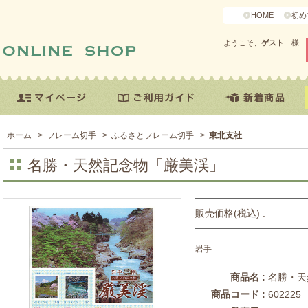
HOME
初め
ようこそ、
ゲスト
様
ホーム
>
フレーム切手
>
ふるさとフレーム切手
>
東北支社
名勝・天然記念物「厳美渓」
販売価格(税込) :
岩手
商品名 :
名勝・天
商品コード :
602225