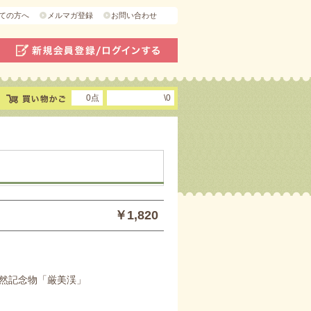
ての方へ
メルマガ登録
お問い合わせ
0点
\0
￥1,820
然記念物「厳美渓」