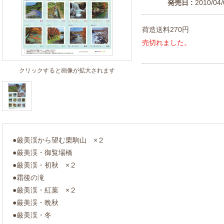
発売日 :
2010/04/
荷造送料270円
売切れました。
クリックすると画像が拡大されます
●厳美渓から望む栗駒山 ×２
●厳美渓・御覧場橋
●厳美渓・初秋 ×２
●霜後の滝
●厳美渓・紅葉 ×２
●厳美渓・晩秋
●厳美渓・冬