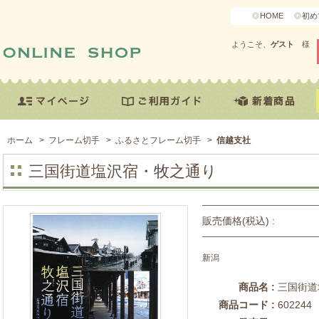
HOME
初め
ようこそ、
ゲスト
様
ホーム
>
フレーム切手
>
ふるさとフレーム切手
>
信越支社
三国街道塩沢宿・牧之通り
販売価格(税込) :
新潟
商品名 :
三国街道
商品コード :
602244