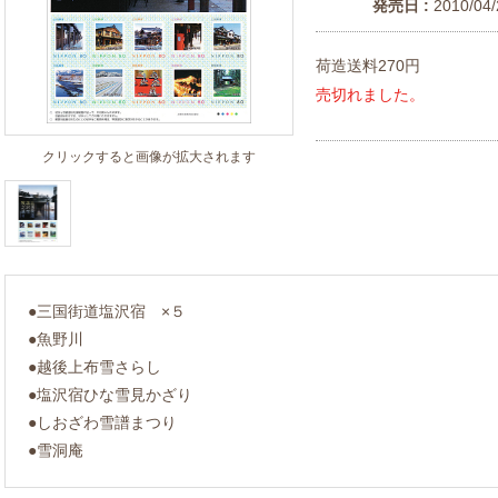
発売日 :
2010/04/
荷造送料270円
売切れました。
クリックすると画像が拡大されます
●三国街道塩沢宿 ×５
●魚野川
●越後上布雪さらし
●塩沢宿ひな雪見かざり
●しおざわ雪譜まつり
●雪洞庵