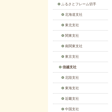
ふるさとフレーム切手
北海道支社
東北支社
関東支社
南関東支社
東京支社
信越支社
北陸支社
東海支社
近畿支社
中国支社