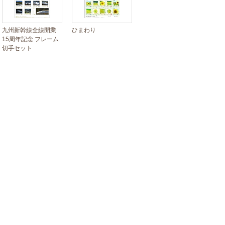
九州新幹線全線開業
ひまわり
15周年記念 フレーム
切手セット