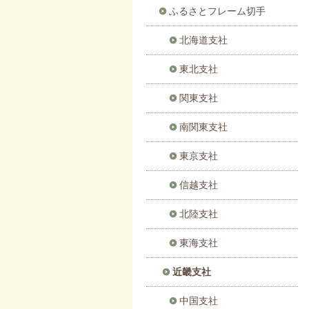
ふるさとフレーム切手
北海道支社
東北支社
関東支社
南関東支社
東京支社
信越支社
北陸支社
東海支社
近畿支社
中国支社