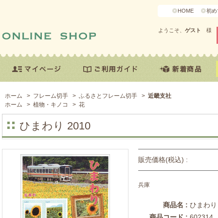
HOME
初め
ようこそ、
ゲスト
様
ホーム
>
フレーム切手
>
ふるさとフレーム切手
>
近畿支社
ホーム
>
植物・キノコ
>
花
ひまわり 2010
販売価格(税込) :
兵庫
商品名 :
ひまわり 
商品コード :
602314