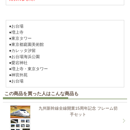
●お台場
●増上寺
●東京タワー
●東京都庭園美術館
●カレッタ汐留
●お台場海浜公園
●愛宕神社
●増上寺・東京タワー
●神宮外苑
●お台場
この商品を買った人はこんな商品も
九州新幹線全線開業15周年記念 フレーム切
手セット