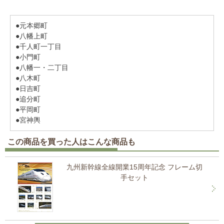
●元本郷町
●八幡上町
●千人町一丁目
●小門町
●八幡一・二丁目
●八木町
●日吉町
●追分町
●平岡町
●宮神輿
この商品を買った人はこんな商品も
九州新幹線全線開業15周年記念 フレーム切
手セット