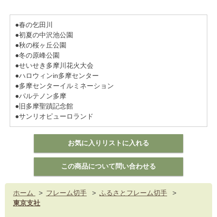
●春の乞田川
●初夏の中沢池公園
●秋の桜ヶ丘公園
●冬の原峰公園
●せいせき多摩川花火大会
●ハロウィンin多摩センター
●多摩センターイルミネーション
●パルテノン多摩
●旧多摩聖蹟記念館
●サンリオピューロランド
ホーム
>
フレーム切手
>
ふるさとフレーム切手
>
東京支社