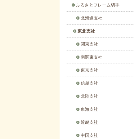
ふるさとフレーム切手
北海道支社
東北支社
関東支社
南関東支社
東京支社
信越支社
北陸支社
東海支社
近畿支社
中国支社