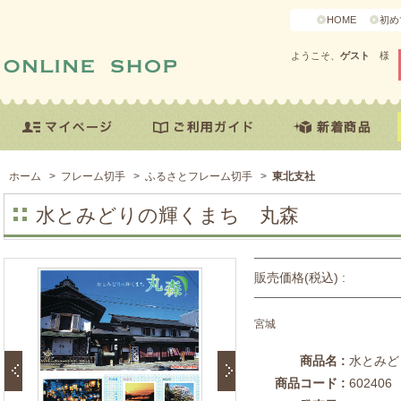
HOME
初め
ようこそ、
ゲスト
様
ホーム
>
フレーム切手
>
ふるさとフレーム切手
>
東北支社
水とみどりの輝くまち 丸森
販売価格(税込) :
宮城
商品名 :
水とみど
商品コード :
602406