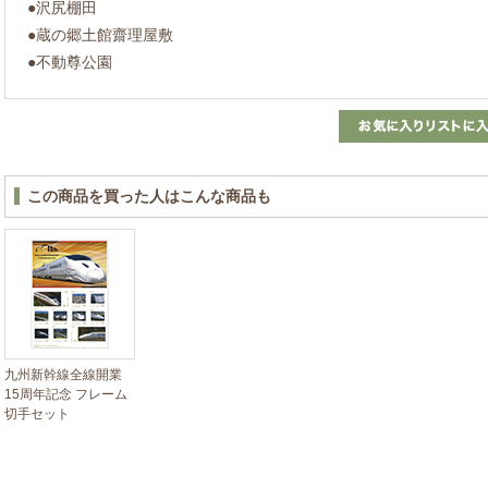
●沢尻棚田
●蔵の郷土館齋理屋敷
●不動尊公園
この商品を買った人はこんな商品も
九州新幹線全線開業
15周年記念 フレーム
切手セット