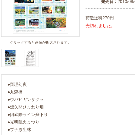
発売日 :
2010/08/
荷造送料270円
売切れました。
クリックすると画像が拡大されます。
●齋理幻夜
●丸森橋
●ウバヒガンザクラ
●舘矢間ひまわり畑
●阿武隈ライン舟下り
●光明院火まつり
●ブナ原生林