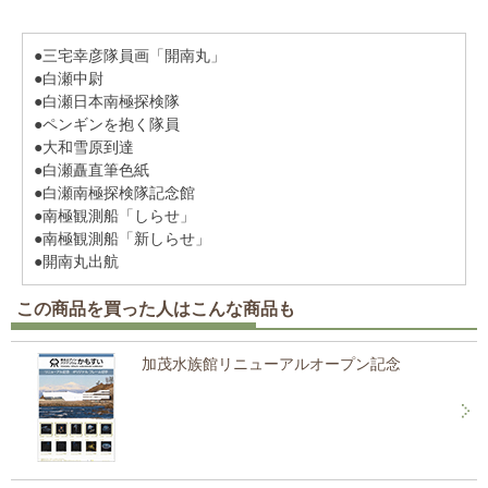
●三宅幸彦隊員画「開南丸」
●白瀬中尉
●白瀬日本南極探検隊
●ペンギンを抱く隊員
●大和雪原到達
●白瀬矗直筆色紙
●白瀬南極探検隊記念館
●南極観測船「しらせ」
●南極観測船「新しらせ」
●開南丸出航
この商品を買った人はこんな商品も
加茂水族館リニューアルオープン記念