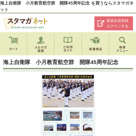
海上自衛隊 小月教育航空群 開隊45周年記念 を買うならスタマガネ
ット
新規会員登録
ログインする
海上自衛隊 小月教育航空群 開隊45周年記念