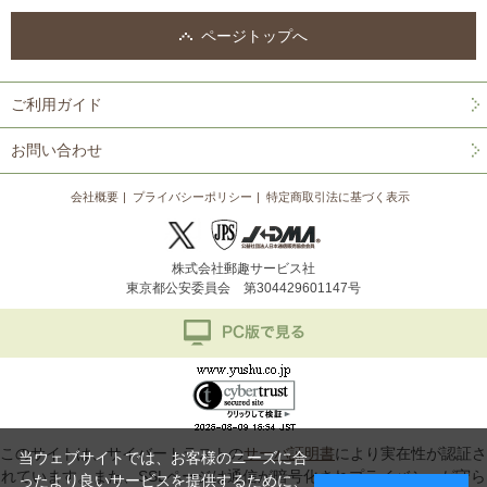
ページトップへ
ご利用ガイド
お問い合わせ
会社概要
プライバシーポリシー
特定商取引法に基づく表示
株式会社郵趣サービス社
東京都公安委員会 第304429601147号
このサイトは、サイバートラストの
サーバ証明書
により実在性が認証さ
当ウェブサイトでは、お客様のニーズに合
れています。また、SSLページは通信が暗号化されプライバシーが守ら
ったより良いサービスを提供するために、