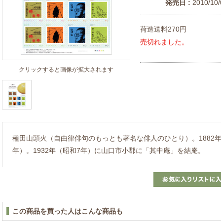
発売日 :
2010/10/
荷造送料270円
売切れました。
クリックすると画像が拡大されます
種田山頭火（自由律俳句のもっとも著名な俳人のひとり）。1882年（
年）。1932年（昭和7年）に山口市小郡に「其中庵」を結庵。
この商品を買った人はこんな商品も