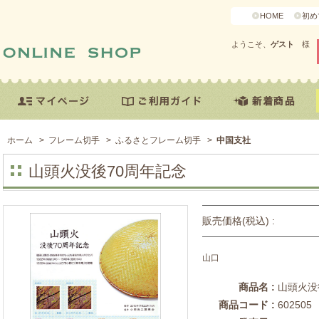
HOME
初め
ようこそ、
ゲスト
様
ホーム
>
フレーム切手
>
ふるさとフレーム切手
>
中国支社
山頭火没後70周年記念
販売価格(税込) :
山口
商品名 :
山頭火没
商品コード :
602505