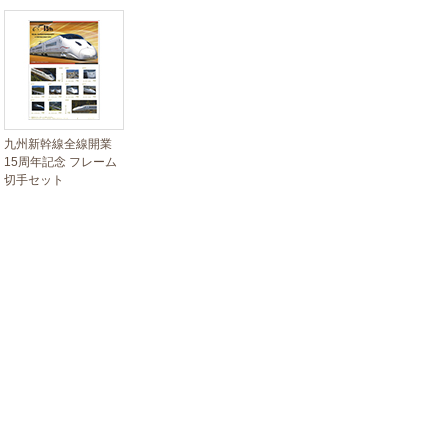
九州新幹線全線開業
15周年記念 フレーム
切手セット