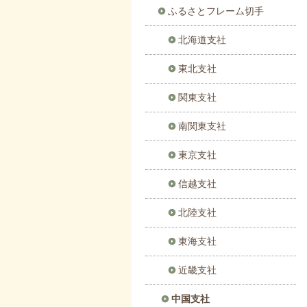
ふるさとフレーム切手
北海道支社
東北支社
関東支社
南関東支社
東京支社
信越支社
北陸支社
東海支社
近畿支社
中国支社