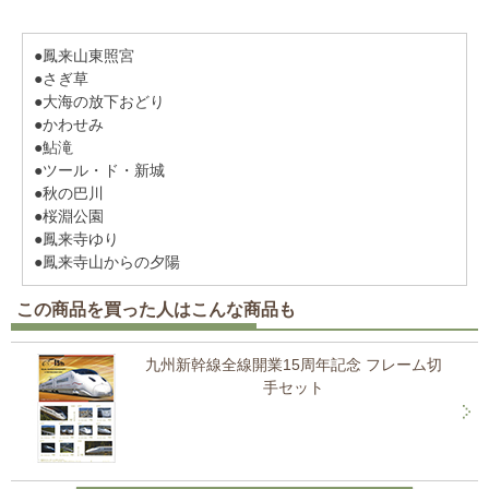
●鳳来山東照宮
●さぎ草
●大海の放下おどり
●かわせみ
●鮎滝
●ツール・ド・新城
●秋の巴川
●桜淵公園
●鳳来寺ゆり
●鳳来寺山からの夕陽
この商品を買った人はこんな商品も
九州新幹線全線開業15周年記念 フレーム切
手セット