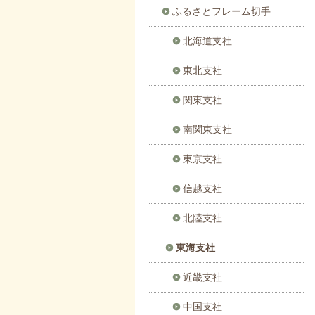
ふるさとフレーム切手
北海道支社
東北支社
関東支社
南関東支社
東京支社
信越支社
北陸支社
東海支社
近畿支社
中国支社