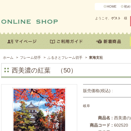
HOME
初め
ようこそ、
ゲスト
様
ホーム
>
フレーム切手
>
ふるさとフレーム切手
>
東海支社
西美濃の紅葉 （50）
販売価格(税込) :
岐阜
商品名 :
西美濃の
商品コード :
602520