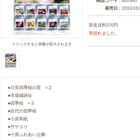
商品コード :
602540
発売日 :
2010/10/
荷造送料270円
売切れました。
クリックすると画像が拡大されます
●川見四季桜の里 ×２
●市場城跡址
●四季桜 ×３
●宮代の四季桜
●小原和紙
●ササユリ
●小原ふれあい公園