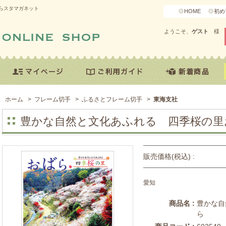
らスタマガネット
HOME
初め
ようこそ、
ゲスト
様
ホーム
>
フレーム切手
>
ふるさとフレーム切手
>
東海支社
豊かな自然と文化あふれる 四季桜の里
販売価格(税込) :
愛知
商品名 :
豊かな自
ら