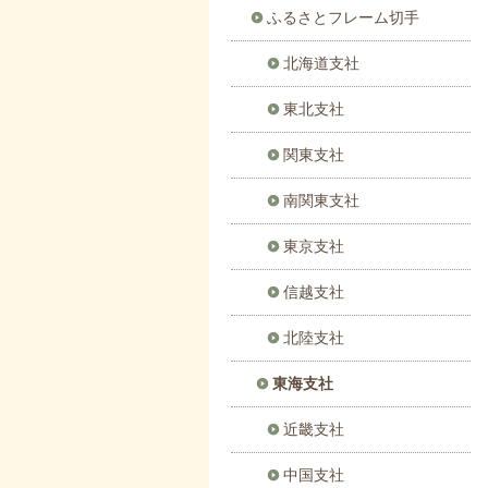
ふるさとフレーム切手
北海道支社
東北支社
関東支社
南関東支社
東京支社
信越支社
北陸支社
東海支社
近畿支社
中国支社