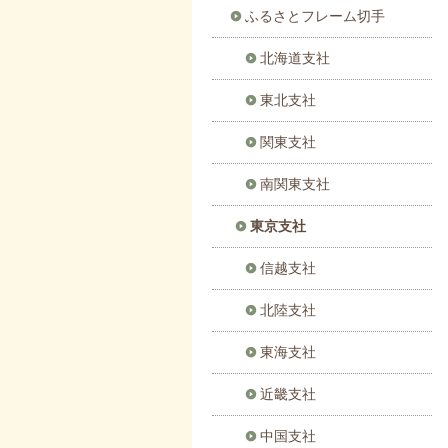
ふるさとフレーム切手
北海道支社
東北支社
関東支社
南関東支社
東京支社
信越支社
北陸支社
東海支社
近畿支社
中国支社