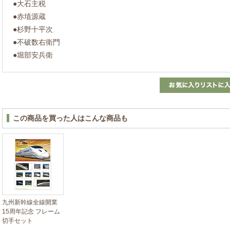
●大石主税
●赤埴源蔵
●杉野十平次
●不破数右衛門
●堀部安兵衛
この商品を買った人はこんな商品も
九州新幹線全線開業
15周年記念 フレーム
切手セット