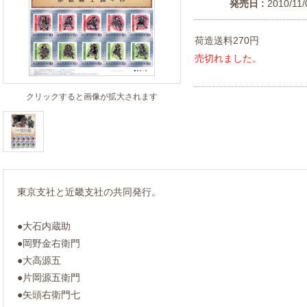
発売日 :
2010/11/
荷造送料270円
売切れました。
クリックすると画像が拡大されます
東京支社と近畿支社の共同発行。
●大石内蔵助
●岡野金右衛門
●大高源五
●片岡源五衛門
●矢頭右衛門七