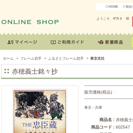
HOME
初め
ようこそ、
ゲスト
様
ホーム
>
フレーム切手
>
ふるさとフレーム切手
>
東京支社
赤穂義士銘々抄
販売価格(税込) :
東京・兵庫
商品名 :
赤穂義士
商品コード :
602547