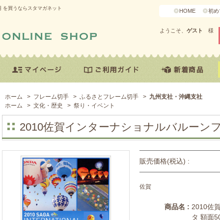
円 を買うならスタマガネット
HOME
初め
ようこそ、
ゲスト
様
ホーム
>
フレーム切手
>
ふるさとフレーム切手
>
九州支社・沖縄支社
ホーム
>
文化・歴史
>
祭り・イベント
2010佐賀インターナショナルバルーンフ
販売価格(税込) :
佐賀
商品名 :
2010
タ 額面5