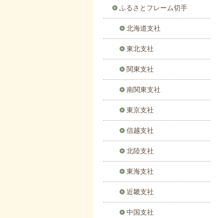
ふるさとフレーム切手
北海道支社
東北支社
関東支社
南関東支社
東京支社
信越支社
北陸支社
東海支社
近畿支社
中国支社