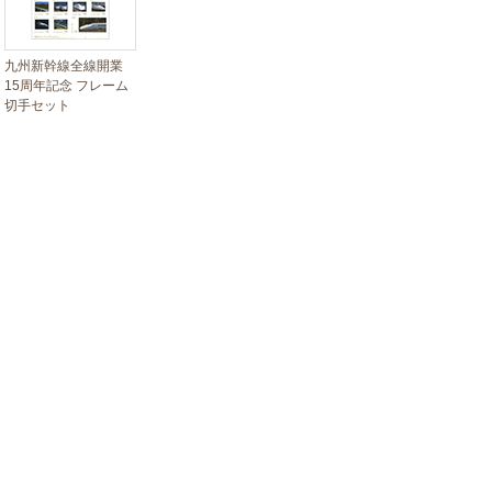
九州新幹線全線開業
15周年記念 フレーム
切手セット