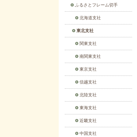
ふるさとフレーム切手
北海道支社
東北支社
関東支社
南関東支社
東京支社
信越支社
北陸支社
東海支社
近畿支社
中国支社