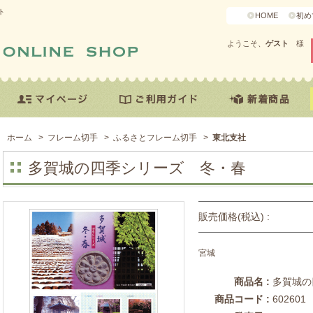
ト
HOME
初め
ようこそ、
ゲスト
様
ホーム
>
フレーム切手
>
ふるさとフレーム切手
>
東北支社
多賀城の四季シリーズ 冬・春
販売価格(税込) :
宮城
商品名 :
多賀城の
商品コード :
602601