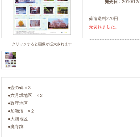
発売日 :
2010/12/
荷造送料270円
売切れました。
クリックすると画像が拡大されます
●壺の碑 ×３
●六月坂地区 ×２
●政庁地区
●加瀬沼 ×２
●大畑地区
●廃寺跡