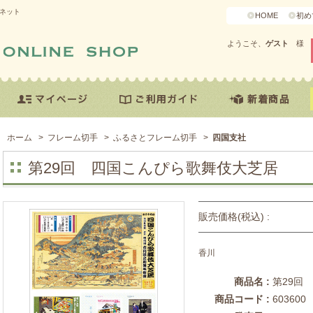
ガネット
HOME
初め
ようこそ、
ゲスト
様
ホーム
>
フレーム切手
>
ふるさとフレーム切手
>
四国支社
第29回 四国こんぴら歌舞伎大芝居
販売価格(税込) :
香川
商品名 :
第29回
商品コード :
603600