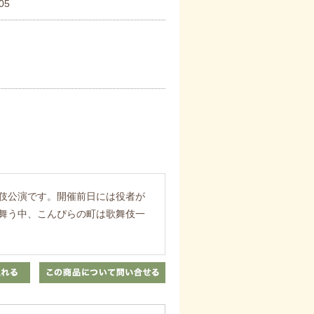
05
伎公演です。開催前日には役者が
舞う中、こんぴらの町は歌舞伎一