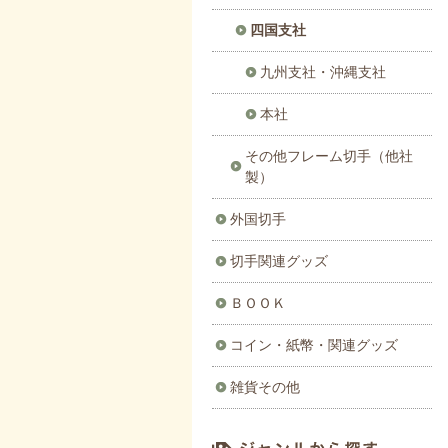
四国支社
九州支社・沖縄支社
本社
その他フレーム切手（他社
製）
外国切手
切手関連グッズ
ＢＯＯＫ
コイン・紙幣・関連グッズ
雑貨その他