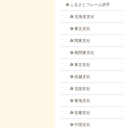
ふるさとフレーム切手
北海道支社
東北支社
関東支社
南関東支社
東京支社
信越支社
北陸支社
東海支社
近畿支社
中国支社