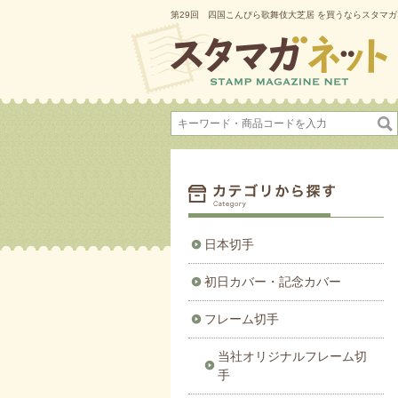
第29回 四国こんぴら歌舞伎大芝居 を買うならスタマ
日本切手
初日カバー・記念カバー
フレーム切手
当社オリジナルフレーム切
手