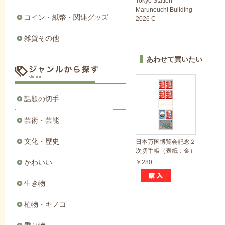
Tokyo Station
Marunouchi Building
コイン・紙幣・関連グッズ
2026 C
雑貨その他
あわせて買いたい
話題の切手
芸術・芸能
文化・歴史
日本万国博覧会記念２
次切手帳（表紙：金）
かわいい
￥280
生き物
植物・キノコ