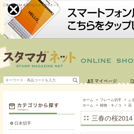
三春の桜2014 を買うならスタマガネット
ホーム
>
フレーム切手
>
ふ
ホーム
>
植物・キノコ
>
花
三春の桜2014
日本切手