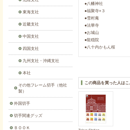
●八幡神社
●福聚寺×３
東海支社
●雪村庵
近畿支社
●法華寺
●お城山
中国支社
●龍穏院
●八十内かもん桜
四国支社
九州支社・沖縄支社
本社
この商品を買った人はこ
その他フレーム切手（他社
製）
外国切手
切手関連グッズ
ＢＯＯＫ