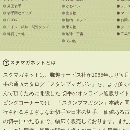
外国切手
かわいい
メル
切手関連グッズ
生き物
マイ
BOOK
植物・キノコ
お問
コイン・紙幣・関連グッズ
乗り物
クイ
雑貨その他
地球・宇宙
FAX
その他
スタマガネットは、郵趣サービス社が1985年より毎月
手の通販カタログ「スタンプマガジン」を、より多く
んで頂くために開設した 切手のオンライン通販サイ
ピングコーナーでは、 「スタンプマガジン」本誌と
行されるさまざまな新切手や日本の切手、 価値ある
の切手にいたるまで、幅広く販売しております。また