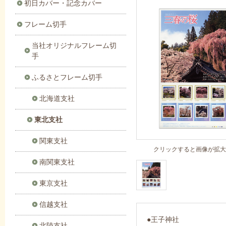
初日カバー・記念カバー
フレーム切手
当社オリジナルフレーム切
手
ふるさとフレーム切手
北海道支社
東北支社
関東支社
クリックすると画像が拡大
南関東支社
東京支社
信越支社
●王子神社
北陸支社