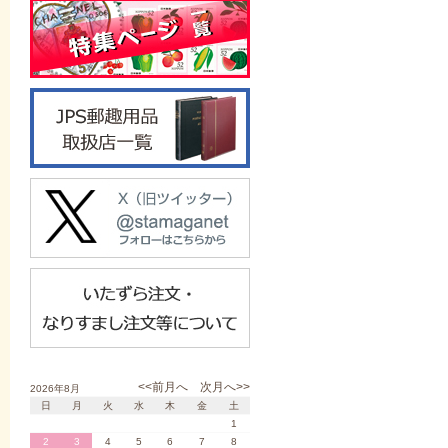
<<前月へ
次月へ>>
2026年8月
日
月
火
水
木
金
土
1
2
3
4
5
6
7
8