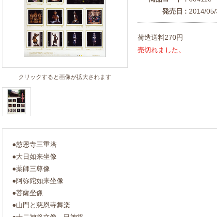
発売日 :
2014/05/
荷造送料270円
売切れました。
クリックすると画像が拡大されます
●慈恩寺三重塔
●大日如来坐像
●薬師三尊像
●阿弥陀如来坐像
●菩薩坐像
●山門と慈恩寺舞楽
●十二神将立像 巳神将