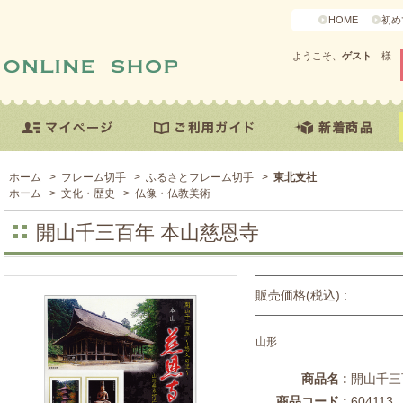
HOME
初め
ようこそ、
ゲスト
様
ホーム
>
フレーム切手
>
ふるさとフレーム切手
>
東北支社
ホーム
>
文化・歴史
>
仏像・仏教美術
開山千三百年 本山慈恩寺
販売価格(税込) :
山形
商品名 :
開山千三
商品コード :
604113