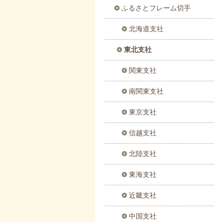
ふるさとフレーム切手
北海道支社
東北支社
関東支社
南関東支社
東京支社
信越支社
北陸支社
東海支社
近畿支社
中国支社