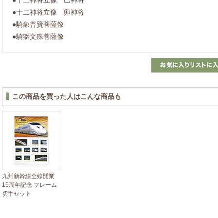
●十二神将立像 卯神将
●騎象普賢菩薩像
●騎獅文殊菩薩像
この商品を買った人はこんな商品も
九州新幹線全線開業
15周年記念 フレーム
切手セット