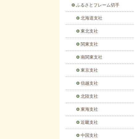
ふるさとフレーム切手
北海道支社
東北支社
関東支社
南関東支社
東京支社
信越支社
北陸支社
東海支社
近畿支社
中国支社