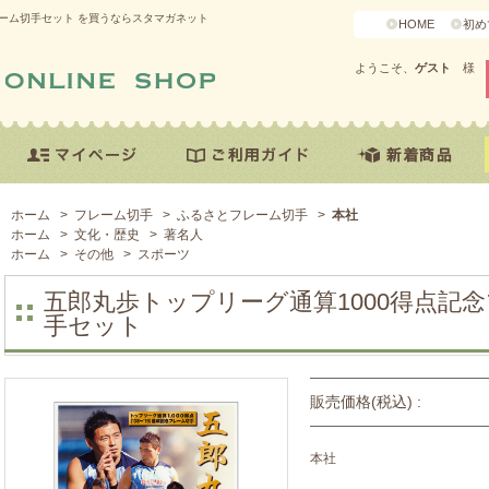
レーム切手セット を買うならスタマガネット
HOME
初め
ようこそ、
ゲスト
様
ホーム
>
フレーム切手
>
ふるさとフレーム切手
>
本社
ホーム
>
文化・歴史
>
著名人
ホーム
>
その他
>
スポーツ
五郎丸歩トップリーグ通算1000得点記
手セット
販売価格(税込) :
本社