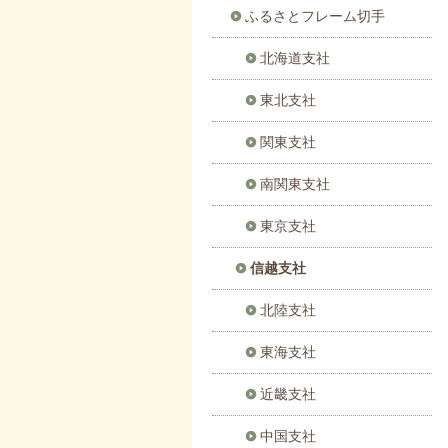
ふるさとフレーム切手
北海道支社
東北支社
関東支社
南関東支社
東京支社
信越支社
北陸支社
東海支社
近畿支社
中国支社