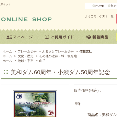
マガネット
HOME
初め
ようこそ、
ゲスト
様
ホーム
>
フレーム切手
>
ふるさとフレーム切手
>
信越支社
ホーム
>
文化・歴史
>
その他の遺跡・城・観光地
ホーム
>
地球・宇宙
>
山岳
美和ダム60周年・小渋ダム50周年記念
販売価格(税込) :
長野
商品名 :
美和ダム