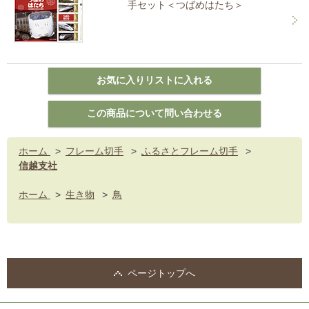
手セット＜つばめはたち＞
ホーム
>
フレーム切手
>
ふるさとフレーム切手
>
信越支社
ホーム
>
生き物
>
鳥
ページトップへ