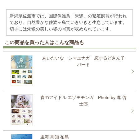
新潟県佐渡市では、国際保護鳥「朱鷺」の繁殖飼育が行われ
ており、自然豊かな佐渡ヶ島でいきいきと生息しています。
切手には朱鷺の美しい姿の写真が収められています。
この商品を買った人はこんな商品も
あいたいな シマエナガ 恋するどさん子
バード
森のアイドル エゾモモンガ Photo by 進 啓
士郎
里海 高知 柏島