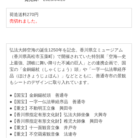
荷造送料270円
売切れました。
弘法大師空海の誕生1250年を記念。香川県立ミュージアム
（香川県高松市玉藻町）で開催されていた特別展「空海―史
上最強、讃岐に舞い降りた不滅の巨人」との連携企画で、国
宝の「金銅錫杖（しゃくじょう）頭」や「一字一仏法華経序
品（ほけきょうじょほん）」などとともに、善通寺市の景観
もシートのデザインに取り入れています。
●【国宝】金銅錫杖頭 善通寺
●【国宝】一字一仏法華経序品 善通寺
●【重文】不動明王立像 興田寺
●【香川県指定有形文化財】弘法大師坐像 大興寺
●【香川県指定有形文化財】稚児大師像 興田寺
●【重文】十一面観音立像 井戸寺
●【重文】不空羂索観音像 法連寺