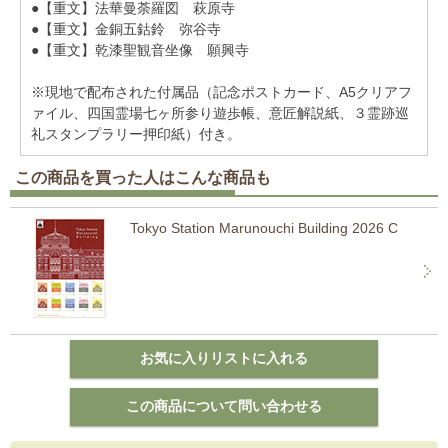
●【重文】法華曼荼羅図 萩原寺
●【重文】金銅五鈷鈴 弥谷寺
●【重文】乾漆聖観音坐像 願興寺
※現地で配布された付属品（記念ポストカード、A5クリアフ
ァイル、四国霊場七ヶ所参り遊歩帳、意匠解説紙、３霊跡巡
礼スタンプラリー押印紙）付き。
この商品を買った人はこんな商品も
Tokyo Station Marunouchi Building 2026 C