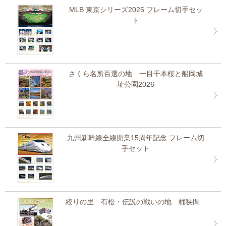
MLB 東京シリーズ2025 フレーム切手セッ
ト
さくら名所百選の地 一目千本桜と船岡城
址公園2026
九州新幹線全線開業15周年記念 フレーム切
手セット
絞りの里 有松・伝説の戦いの地 桶狭間