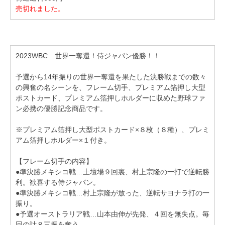
売切れました。
2023WBC 世界一奪還！侍ジャパン優勝！！
予選から14年振りの世界一奪還を果たした決勝戦までの数々
の興奮の名シーンを、フレーム切手、プレミアム箔押し大型
ポストカード、プレミアム箔押しホルダーに収めた野球ファ
ン必携の優勝記念商品です。
※プレミアム箔押し大型ポストカード×８枚（８種）、プレミ
アム箔押しホルダー×１付き。
【フレーム切手の内容】
●準決勝メキシコ戦…土壇場９回裏、村上宗隆の一打で逆転勝
利。歓喜する侍ジャパン。
●準決勝メキシコ戦…村上宗隆が放った、逆転サヨナラ打の一
振り。
●予選オーストラリア戦…山本由伸が先発、４回を無失点。毎
回の計８三振を奪う。