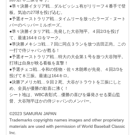
●準々決勝イタリア戦…ダルビッシュ有がリリーフ４番手で登
板。気迫の27球を投げ込む。
●予選オーストラリア戦…タイムリーを放ったラーズ・ヌート
バーのペッパーミルポーズ。
●準々決勝イタリア戦…先発した大谷翔平。４回2/3を投げ
て、最速164キロをマーク。
●準決勝メキシコ戦…７回に同点３ランを放つ吉田正尚。この
一打で侍ジャパンが甦る！
●予選オーストラリア戦…特大の大会第１号を放つ大谷翔平。
打球は自身が映る看板を直撃！
●予選チェコ戦…令和の怪物・佐々木朗希が先発、４回2/3を
投げて８三振。最速は164キロ。
●決勝アメリカ戦…９回２死、大谷がトラウトを三振にしと
め、全員が優勝の歓喜に沸く！
シート地は、WBC表彰式…優勝の喜びを爆発させる栗山監
督、大谷翔平ほかの侍ジャパンのメンバー。
©2023 SAMURAI JAPAN
Trademarks copyrights names images and other proprietary
materials are used with permission of World Baseball Classic
Inc.