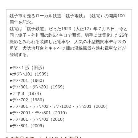
銚子市を走るローカル鉄道「銚子電鉄」（銚電）の開業100
周年を記念。
銚電は「銚子鉄道」だった1923（大正12）年７月５日、今と
同じ銚子－外川間の約6.4キロで開業。切手には電化した25年
撮影とみられる装飾した電車や、人気の小型機関車デキ３の
勇姿、犬吠埼灯台とキャベツ畑の沿線風景を進む電車などが
登場する。
●デハ１形（旧形）
●ボデハ101（1939）
●デハ201（1960）
●デハ301・デハ201（1969）
●デキ３（1974）
●デハ702（1986）
●デハ801・デハ702・デハ1002・デハ301（2000）
●デハ2001・デハ801（2010）
●デハ801・デハ702（2010）
●デハ801（2009）