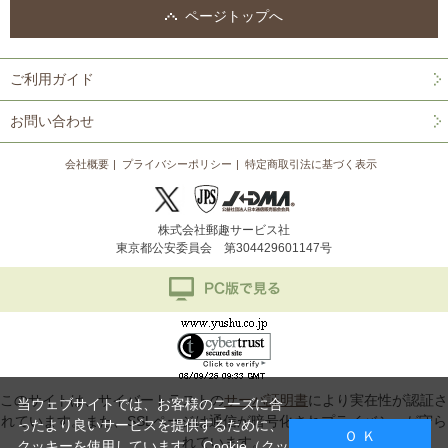
ページトップへ
ご利用ガイド
お問い合わせ
会社概要
プライバシーポリシー
特定商取引法に基づく表示
株式会社郵趣サービス社
東京都公安委員会 第304429601147号
このサイトは、サイバートラストの
サーバ証明書
により実在性が認証さ
当ウェブサイトでは、お客様のニーズに合
れています。また、SSLページは通信が暗号化されプライバシーが守ら
ったより良いサービスを提供するために、
Ｏ Ｋ
れています。
クッキーを使用しています。
Cookie（クッ