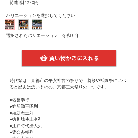
荷造送料270円
バリエーションを選択してください
選択されたバリエーション：令和五年
時代祭は、京都市の平安神宮の祭りで、葵祭や祇園祭に比べ
ると歴史は浅いものの、京都三大祭りの一つです。
●名誉奉行
●維新勤王隊列
●維新志士列
●徳川城使上洛列
●江戸時代婦人列
●豊公参朝列