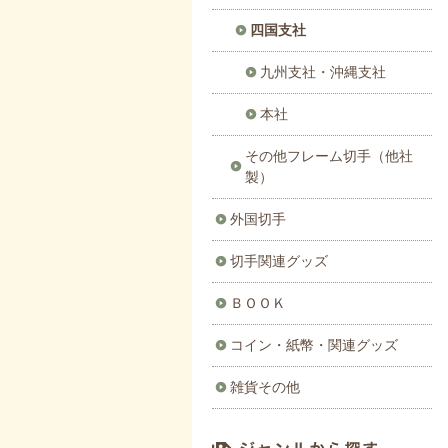
四国支社
九州支社・沖縄支社
本社
その他フレーム切手（他社
製）
外国切手
切手関連グッズ
ＢＯＯＫ
コイン・紙幣・関連グッズ
雑貨その他