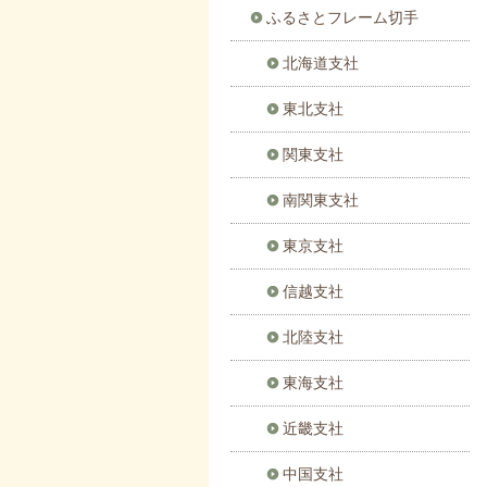
ふるさとフレーム切手
北海道支社
東北支社
関東支社
南関東支社
東京支社
信越支社
北陸支社
東海支社
近畿支社
中国支社