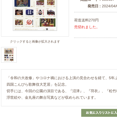
発売日 :
2024/04/
荷造送料270円
売切れました。
クリックすると画像が拡大されます
「令和の大改修」やコロナ禍における上演の見合わせを経て、5年
四国こんぴら歌舞伎大芝居」を記念。
切手には、今回の公園の演目である、『沼津』、『羽衣』、『松竹
浮世絵や、金丸座の舞台写真などが収められています。