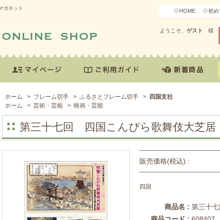
マガネット
HOME
初め
ようこそ、
ゲスト
様
ホーム
>
フレーム切手
>
ふるさとフレーム切手
>
四国支社
ホーム
>
芸術・芸能
>
映画・芸能
第三十七回 四国こんぴら歌舞伎大芝居
販売価格(税込) :
四国
商品名 :
第三十七
商品コード :
608407