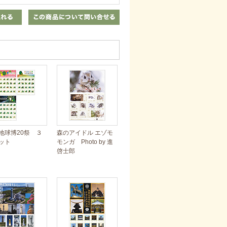
地球博20祭 ３
森のアイドル エゾモ
ット
モンガ Photo by 進
啓士郎