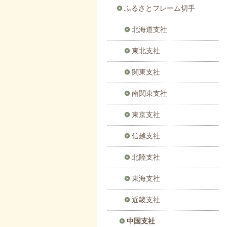
ふるさとフレーム切手
北海道支社
東北支社
関東支社
南関東支社
東京支社
信越支社
北陸支社
東海支社
近畿支社
中国支社