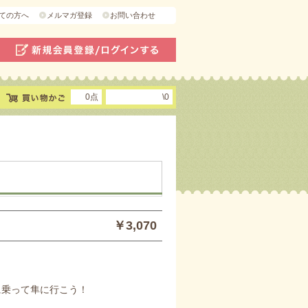
ての方へ
メルマガ登録
お問い合わせ
0点
\0
￥3,070
隼に乗って隼に行こう！