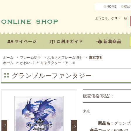
HOME
初め
ようこそ、
ゲスト
様
ホーム
>
フレーム切手
>
ふるさとフレーム切手
>
東京支社
ホーム
>
かわいい
>
キャラクター・アニメ
グランブルーファンタジー
販売価格(税込) :
東京
商品名 :
グランブ
商品コード :
608532