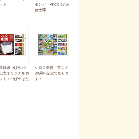
ット
モンガ Photo by 進
啓士郎
新幹線つばめ20
ケロロ軍曹 アニメ
記念オリジナル切
20周年記念でありま
ット＜つばめはた
す！