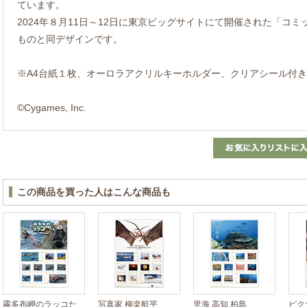
ています。
2024年８月11日～12日に東京ビッグサイトにて開催された「コミ
ものと同デザインです。
※A4台紙１枚、オーロラアクリルキーホルダー、クリアシール付
©Cygames, Inc.
この商品を買った人はこんな商品も
霧多布岬のラッコた
写真家 柳楽航平
里海 高知 柏島
ピク