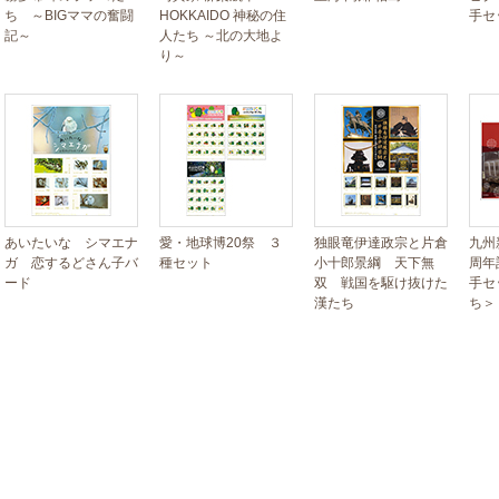
ち ～BIGママの奮闘
HOKKAIDO 神秘の住
手セ
記～
人たち ～北の大地よ
り～
あいたいな シマエナ
愛・地球博20祭 ３
独眼竜伊達政宗と片倉
九州
ガ 恋するどさん子バ
種セット
小十郎景綱 天下無
周年
ード
双 戦国を駆け抜けた
手セ
漢たち
ち＞