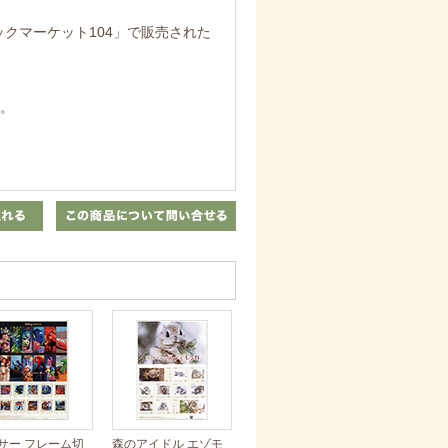
ックマーケット104」で販売された
き。
サー フレーム切
森のアイドル エゾモ