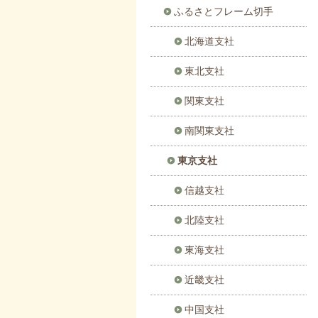
ふるさとフレーム切手
北海道支社
東北支社
関東支社
南関東支社
東京支社
信越支社
北陸支社
東海支社
近畿支社
中国支社