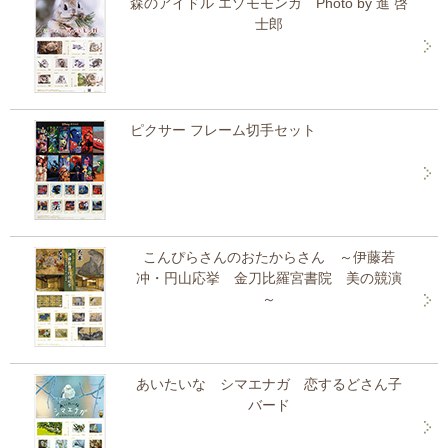
森のアイドル エゾモモンガ Photo by 進 啓
士郎
ピクサー フレーム切手セット
こんぴらさんのおたからさん ～伊藤若
冲・円山応挙 金刀比羅宮書院 美の競演
～
あいたいな シマエナガ 恋するどさん子
バード