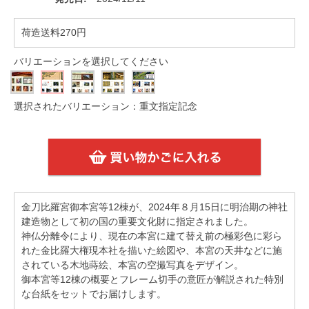
荷造送料270円
バリエーションを選択してください
選択されたバリエーション：重文指定記念
金刀比羅宮御本宮等12棟が、2024年８月15日に明治期の神社
建造物として初の国の重要文化財に指定されました。
神仏分離令により、現在の本宮に建て替え前の極彩色に彩ら
れた金比羅大権現本社を描いた絵図や、本宮の天井などに施
されている木地蒔絵、本宮の空撮写真をデザイン。
御本宮等12棟の概要とフレーム切手の意匠が解説された特別
な台紙をセットでお届けします。