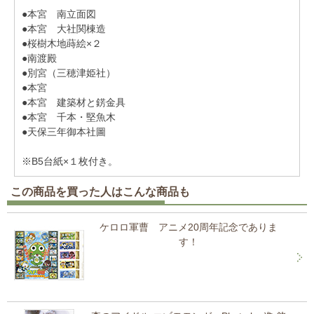
●本宮 南立面図
●本宮 大社関棟造
●桜樹木地蒔絵×２
●南渡殿
●別宮（三穂津姫社）
●本宮
●本宮 建築材と錺金具
●本宮 千本・堅魚木
●天保三年御本社圖
※B5台紙×１枚付き。
この商品を買った人はこんな商品も
ケロロ軍曹 アニメ20周年記念でありま
す！