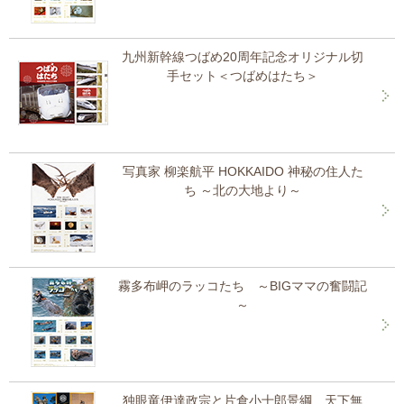
九州新幹線つばめ20周年記念オリジナル切
手セット＜つばめはたち＞
写真家 柳楽航平 HOKKAIDO 神秘の住人た
ち ～北の大地より～
霧多布岬のラッコたち ～BIGママの奮闘記
～
独眼竜伊達政宗と片倉小十郎景綱 天下無