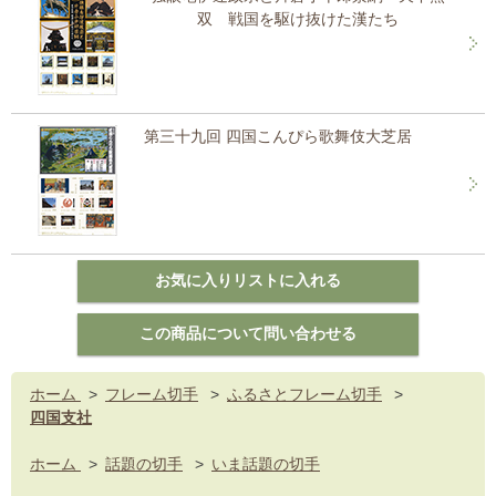
双 戦国を駆け抜けた漢たち
第三十九回 四国こんぴら歌舞伎大芝居
ホーム
>
フレーム切手
>
ふるさとフレーム切手
>
四国支社
ホーム
>
話題の切手
>
いま話題の切手