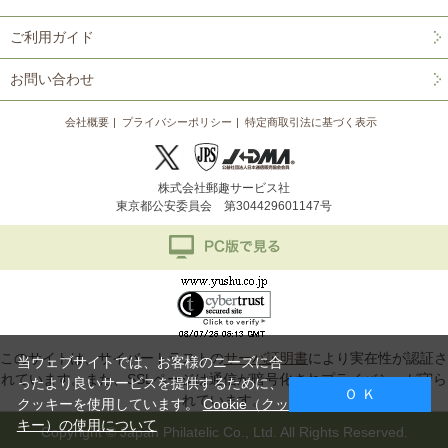
ご利用ガイド
お問い合わせ
会社概要
プライバシーポリシー
特定商取引法に基づく表示
株式会社郵趣サービス社
東京都公安委員会 第304429601147号
このサイトは、サイバートラストの
サーバ証明書
により実在性が認証さ
当ウェブサイトでは、お客様のニーズに合
れています。また、SSLページは通信が暗号化されプライバシーが守ら
ったより良いサービスを提供するために、
Ｏ Ｋ
れています。
クッキーを使用しています。
Cookie（クッ
キー）の使用について
Copyright © Japan Philatelic Co., Ltd. All Rights Reserved.