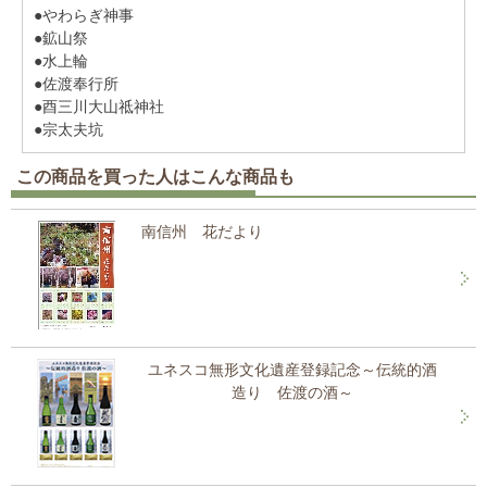
●やわらぎ神事
●鉱山祭
●水上輪
●佐渡奉行所
●酉三川大山祗神社
●宗太夫坑
この商品を買った人はこんな商品も
南信州 花だより
ユネスコ無形文化遺産登録記念～伝統的酒
造り 佐渡の酒～