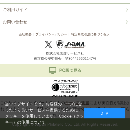
ご利用ガイド
お問い合わせ
会社概要
プライバシーポリシー
特定商取引法に基づく表示
株式会社郵趣サービス社
東京都公安委員会 第304429601147号
このサイトは、サイバートラストの
サーバ証明書
により実在性が認証さ
当ウェブサイトでは、お客様のニーズに合
れています。また、SSLページは通信が暗号化されプライバシーが守ら
ったより良いサービスを提供するために、
Ｏ Ｋ
れています。
クッキーを使用しています。
Cookie（クッ
キー）の使用について
Copyright © Japan Philatelic Co., Ltd. All Rights Reserved.