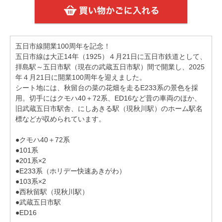
五日市線開業100周年を記念！
五日市線は大正14年（1925）４月21日に五日市鉄道として、
拝島駅～五日市駅（現在の武蔵五日市駅）間で開業し、2025
年４月21日に開業100周年を迎えました。
シート地には、秋留台の菜の花畑を走るE233系の景色を採
用。切手にはクモハ40＋72系、ED16など昔の車両のほか、
旧武蔵五日市駅舎、にしあきる駅（現秋川駅）のホーム駅名
標などが収められています。
●クモハ40＋72系
●101系
●201系×2
●E233系（ホリデー快速あきがわ）
●103系×2
●西秋留駅（現秋川駅）
●武蔵五日市駅
●ED16